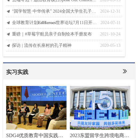
끔
“国学智慧·中华传承” 2024全国大学生孔子文化弘扬活动圆满落幕
2024-12-31
끔
全球教育计划𝐄𝐝𝐇𝐞𝐫𝐨𝐞𝐬世界论坛7月11日开幕: 教育文化遗产
2024-07-11
끔
重磅｜#草莓宇航员亲子自制绘本手册发布
2021-10-24
끔
探访 | 流传在长座村的孔子精神
2020-05-13
끔
ꅀ
实习实践
SDG4优质教育中国实践观
2023东盟留学生跨境电商创