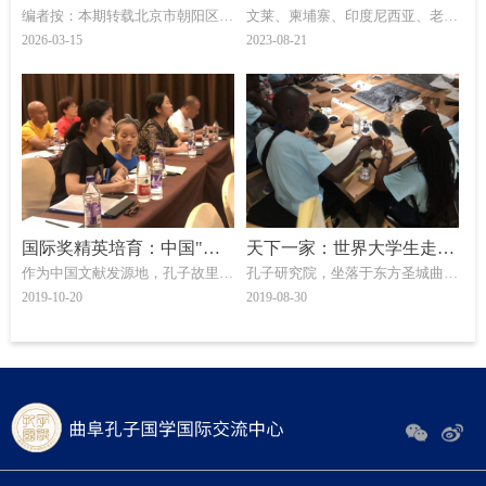
编者按：本期转载北京市朝阳区三
文莱、柬埔寨、印度尼西亚、老
察 | 三里屯国际青少年领袖
新创业大赛报名开始了！
里屯国际志愿服务队的实践案例，
挝、马来西亚、菲律宾、新加坡、
2026-03-15
2023-08-21
计划
旨在为\x26quot;SDG4优质教育
泰国、缅甸、越南留学生必看
\x26quot;的中国探索留存一份生
动注脚。
国际奖精英培育：中国"好
天下一家：世界大学生走进
作为中国文献发源地，孔子故里曲
孔子研究院，坐落于东方圣城曲
学生"传信常道
孔研院
阜市当之无愧应是扬名四海的东方
阜，是唯一经国务院（国办函
2019-10-20
2019-08-30
学术圣城。上百所公立及民办公助
〔1996〕66号）批准设立的儒学
学校与培训场所，遍布在延续几千
研究专门机构；由两院院士、清华
年文脉的仁里宗族社区及古遗址。
大学教授吴良镛先生主持设计，占
传承上万年的礼乐文明讲业于此。
地150亩；内设学术研究部、信息
联络部、学术交流部、收藏展览
部、安全保卫部、党政办公室；集
学术研究、文化交流、文献收藏、
人才培养、博物展览五大功能于一
体，以建设世界儒学研究交流中心