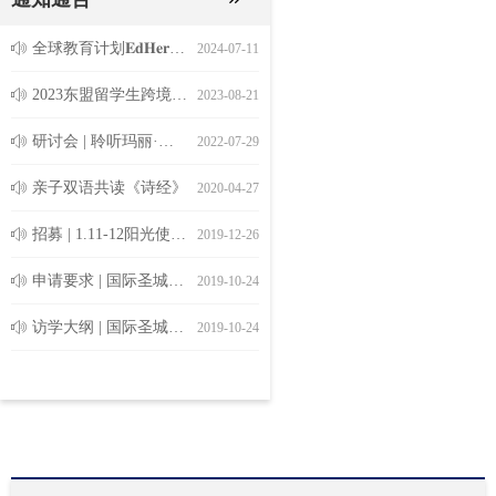
重磅推荐 | 第四届“国学智慧・中华传承” 文化弘扬活动报名开启！
您的录取通知书 | 2019乡村文化建设体验活动
跨文化交流奖学金获得者名单 | 2019乡村文化建设体验活动
2019乡村文化建设体验活动招募工作正式启动 - 中国·曲阜
ꂗ
ꂗ
ꂗ
ꂗ
2026-03-15
2019-01-24
2019-01-09
2018-12-19
全球教育计划𝐄𝐝𝐇𝐞𝐫𝐨𝐞𝐬世界论坛7月11日开幕: 教育文化遗产
ꂗ
2024-07-11
2023东盟留学生跨境电商创新创业大赛报名开始了！
ꂗ
2023-08-21
立即报
名
研讨会 | 聆听玛丽·安·尼尔教授讲述与北极腹地原住民的旅程
ꂗ
2022-07-29
立即报名
亲子双语共读《诗经》
ꂗ
2020-04-27
招募 | 1.11-12阳光使者志愿者走进尼山镇长座村
ꂗ
2019-12-26
申请要求 | 国际圣城曲阜道统遗珍课题
ꂗ
2019-10-24
访学大纲 | 国际圣城曲阜道统遗珍课题
ꂗ
2019-10-24
2019中国“好学生”乡村文化建设暑期项目申报正式启动
ꂗ
2019-05-06
立即报名