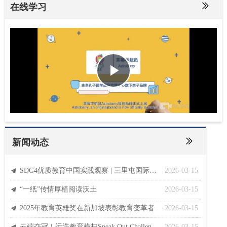
ꅀ
在线学习
Play
Video
ꅀ
新闻动态
SDG4优质教育中国实践观察 | 三里屯国际青少年领袖计划
2026-03-15
끔
“一纸”传情厚植阅读沃土
2026-03-15
끔
2025年教育英雄奖在新加坡表彰教育变革者
2026-03-15
끔
云端夺冠！远浩教育横扫Speak Out Challenge曲阜专场三大奖
2026-03-15